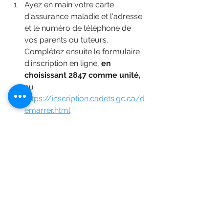
Ayez en main votre carte 
d'assurance maladie et l'adresse 
et le numéro de téléphone de 
vos parents ou tuteurs. 
Complétez ensuite le formulaire 
d'inscription en ligne, 
en 
choisissant 2847 comme unité,
au 
https://inscription.cadets.gc.ca/d
emarrer.html
Écrivez ensuite au 
2847armee@cadets.gc.ca
 pour 
planifier votre première visite et 
apportez avec vous la carte 
d'assurance maladie de votre 
enfant, ainsi que son certificat de 
naissance.