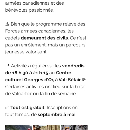
armées canadiennes et des 
bénévoles passionnés.
⚠️ Bien que le programme relève des 
Forces armées canadiennes, les 
cadets 
demeurent des civils
. Ce n’est 
pas un enrôlement, mais un parcours 
jeunesse valorisant!
📍 Activités régulières : les 
vendredis 
de 18 h 30 à 21 h 15
 au 
Centre 
culturel Georges d’Or, à Val-Bélair
.🪖 
Certaines activités ont lieu sur la base 
de Valcartier ou la fin de semaine.
✅ 
Tout est gratuit.
 Inscriptions en 
tout temps, de 
septembre à mai
!