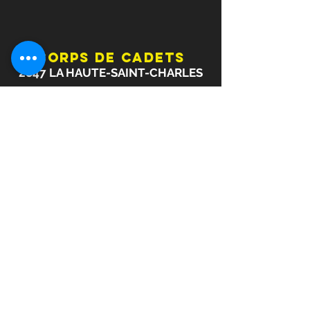
Corps de cadets
2847 LA HAUTE-SAINT-CHARLES
Inscription
Messages de la semaine
Contact
Ce site Web n’a pas pour but de
représenter les politiques ou les procédures
du ministère de la Défense nationale ou des
Forces armées canadiennes. Ce site Web